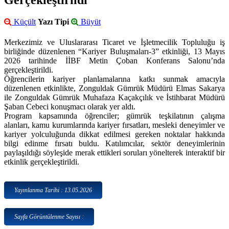
Gerçekleştirildi
Küçült
Yazı Tipi
Büyüt
Merkezimiz ve Uluslararası Ticaret ve İşletmecilik Topluluğu iş
birliğinde düzenlenen “Kariyer Buluşmaları-3” etkinliği, 13 Mayıs
2026 tarihinde İİBF Metin Çoban Konferans Salonu’nda
gerçekleştirildi.
Öğrencilerin kariyer planlamalarına katkı sunmak amacıyla
düzenlenen etkinlikte, Zonguldak Gümrük Müdürü Elmas Sakarya
ile Zonguldak Gümrük Muhafaza Kaçakçılık ve İstihbarat Müdürü
Şaban Cebeci konuşmacı olarak yer aldı.
Program kapsamında öğrenciler; gümrük teşkilatının çalışma
alanları, kamu kurumlarında kariyer fırsatları, mesleki deneyimler ve
kariyer yolculuğunda dikkat edilmesi gereken noktalar hakkında
bilgi edinme fırsatı buldu. Katılımcılar, sektör deneyimlerinin
paylaşıldığı söyleşide merak ettikleri soruları yönelterek interaktif bir
etkinlik gerçekleştirildi.
Yayınlanma Tarihi : 13.05.2026
Sayfa Görüntülenme Sayısı :